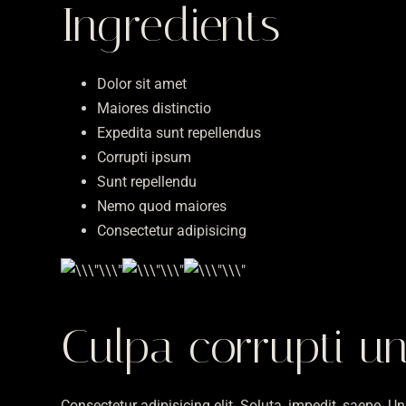
Ingredients
Dolor sit amet
Maiores distinctio
Expedita sunt repellendus
Corrupti ipsum
Sunt repellendu
Nemo quod maiores
Consectetur adipisicing
Culpa corrupti un
Consectetur adipisicing elit. Soluta, impedit, saepe.