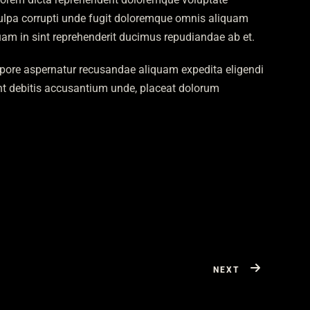
 Culpa corrupti unde fugit doloremque omnis aliquam
quam in sint reprehenderit ducimus repudiandae ab et.
mpore aspernatur recusandae aliquam expedita eligendi
nt debitis accusantium unde, placeat dolorum
NEXT