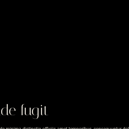
de fugit
 Unde minima distinctio officiis amet temporibus, consequuntur d