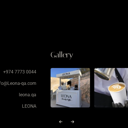
Gallery
+974 7773 0044
nfo@Leona-qa.com
leona.qa
LEONA