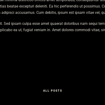
tias beatae excepturi deleniti. Ea hic perferendis ut possimus.
um adipisci accusamus. Cum debitis, ipsum est ipsam vitae vel, 
elit. Sed ipsam culpa esse amet quaerat doloribus nam sequi te
plicabo ea ut, fugiat veniam in. Amet dolores commodi vitae, si
ALL POSTS