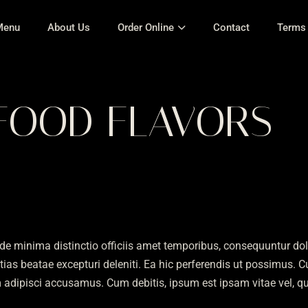
Menu
About Us
Order Online
Contact
Terms 
FOOD FLAVORS
 Unde minima distinctio officiis amet temporibus, consequuntur d
tias beatae excepturi deleniti. Ea hic perferendis ut possimus.
um adipisci accusamus. Cum debitis, ipsum est ipsam vitae vel, 