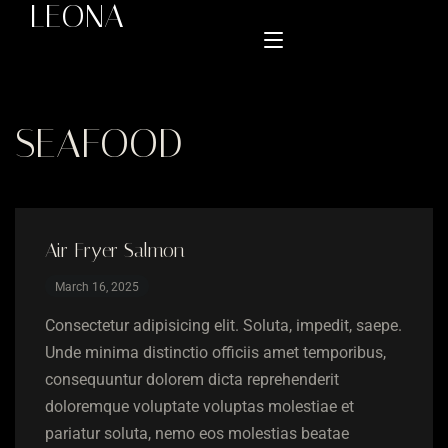
LEONA
SEAFOOD
Home
Menu
About Us
Air Fryer Salmon
Talabat
March 16, 2025
Order Online
Snoonu
Consectetur adipisicing elit. Soluta, impedit, saepe.
Rafeeq
Contact
Unde minima distinctio officiis amet temporibus,
Keeta
consequuntur dolorem dicta reprehenderit
Terms & Conditions
doloremque voluptate voluptas molestiae et
pariatur soluta, nemo eos molestias beatae